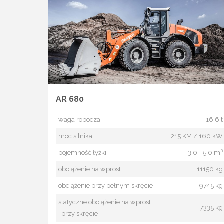
AR 680
waga robocza
16,6 t
moc silnika
215 KM / 160 kW
pojemność łyżki
3,0 - 5,0 m³
obciążenie na wprost
11150 kg
obciążenie przy pełnym skręcie
9745 kg
statyczne obciążenie na wprost
7335 kg
i przy skręcie