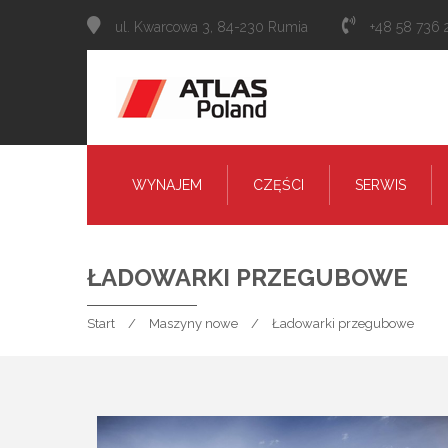
ul. Kwarcowa 3, 84-230 Rumia
+48 58 736 
WYNAJEM
CZĘŚCI
SERWIS
ŁADOWARKI PRZEGUBOWE
Start
Maszyny nowe
Ładowarki przegubowe