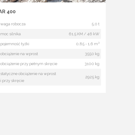
AR 400
waga robocza
5,0 t
moc silnika
61,5 KM / 46 kW
pojemność łyżki
0,85 - 1,6 m³
obciążenie na wprost
3550 kg
obciążenie przy pełnym skręcie
3100 kg
statyczne obciążenie na wprost
2925 kg
i przy skręcie