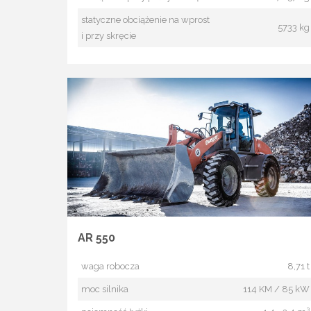
statyczne obciążenie na wprost
5733 kg
i przy skręcie
AR 550
waga robocza
8,71 t
moc silnika
114 KM / 85 kW