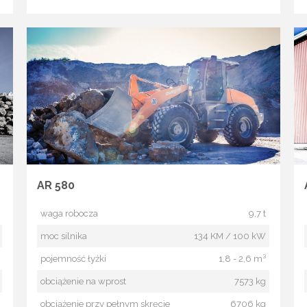
AR 580
waga robocza
9,7 t
moc silnika
134 KM / 100 kW
pojemność łyżki
1,8 - 2,6 m³
obciążenie na wprost
7573 kg
obciążenie przy pełnym skręcie
6706 kg