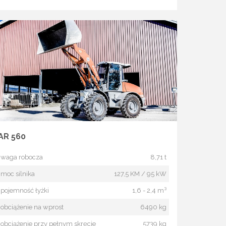
AR 560
waga robocza
8,71 t
moc silnika
127,5 KM / 95 kW
pojemność łyżki
1,6 - 2,4 m³
obciążenie na wprost
6490 kg
obciążenie przy pełnym skręcie
5739 kg