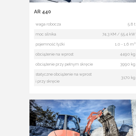
AR 440
waga robocza
5,8 t
moc silnika
74,3 KM / 55,4 kW
pojemność łyżki
1,0 - 1,6 m³
obciążenie na wprost
4490 kg
obciążenie przy pełnym skręcie
3990 kg
statyczne obciążenie na wprost
3170 kg
i przy skręcie