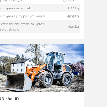
pojemność łyżki
1,2 - 2,0 m³
obciążenie na wprost
5170 kg
obciążenie przy pełnym skręcie
4565 kg
statyczne obciążenie na wprost
3625 kg
i przy skręcie
AR 480 HD