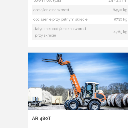
pojemność łyżki
1,4 - 2,4 m³
obciążenie na wprost
6490 kg
obciążenie przy pełnym skręcie
5739 kg
statyczne obciążenie na wprost
4765 kg
i przy skręcie
AR 480T