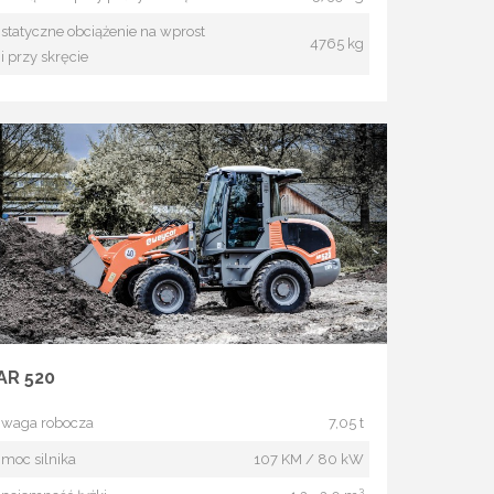
statyczne obciążenie na wprost
4765 kg
i przy skręcie
AR 520
waga robocza
7,05 t
moc silnika
107 KM / 80 kW