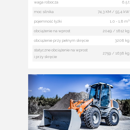
waga robocza
6,5 t
moc silnika
74,3 KM / 55,4 kW
pojemność łyżki
1,0 - 1,8 m³
obciążenie na wprost
2049 / 1812 kg
obciążenie przy pełnym skręcie
3208 kg
statyczne obciążenie na wprost
2759 / 1638 kg
i przy skręcie