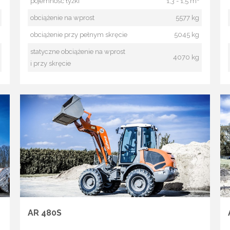
pojemność łyżki
1,3 - 1,5 m³
obciążenie na wprost
5577 kg
obciążenie przy pełnym skręcie
5045 kg
statyczne obciążenie na wprost
4070 kg
i przy skręcie
AR 480S