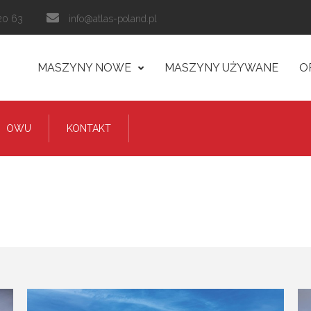
20 63
info@atlas-poland.pl
MASZYNY NOWE
MASZYNY UŻYWANE
O
OWU
KONTAKT