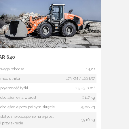
AR 640
waga robocza
14,2 t
moc silnika
173 KM / 129 kW
pojemność łyżki
2,5 - 3,0 m³
obciążenie na wprost
9117 kg
obciążenie przy pełnym skręcie
7968 kg
statyczne obciążenie na wprost
5916 kg
i przy skręcie