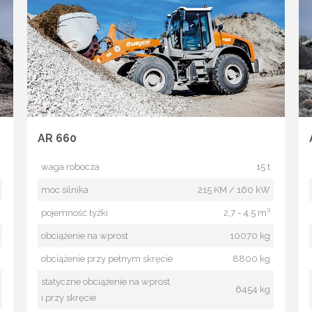
AR 660
waga robocza
15 t
moc silnika
215 KM / 160 kW
pojemność łyżki
2,7 - 4,5 m³
obciążenie na wprost
10070 kg
obciążenie przy pełnym skręcie
8800 kg
statyczne obciążenie na wprost
6454 kg
i przy skręcie