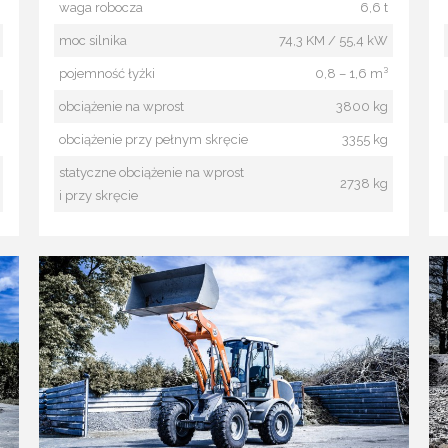
waga robocza
6,6 t
moc silnika
74,3 KM / 55,4 kW
pojemność łyżki
0,8 – 1,6 m³
obciążenie na wprost
3800 kg
obciążenie przy pełnym skręcie
3355 kg
statyczne obciążenie na wprost
2738 kg
i przy skręcie