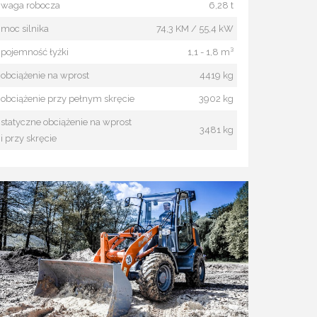
waga robocza
6,28 t
moc silnika
74,3 KM / 55,4 kW
pojemność łyżki
1,1 - 1,8 m³
obciążenie na wprost
4419 kg
obciążenie przy pełnym skręcie
3902 kg
statyczne obciążenie na wprost
3481 kg
i przy skręcie