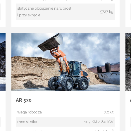
statyczne obciążenie na wprost
5727 kg
i przy skręcie
AR 530
waga robocza
7,05 t
moc silnika
107 KM / 80 kW