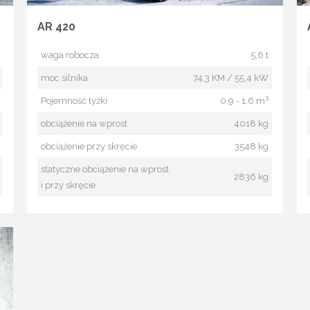
AR 420
waga robocza
5,6 t
moc silnika
74,3 KM / 55,4 kW
Pojemność łyżki
0,9 - 1,6 m³
obciążenie na wprost
4018 kg
obciążenie przy skręcie
3548 kg
statyczne obciążenie na wprost
2836 kg
i przy skręcie