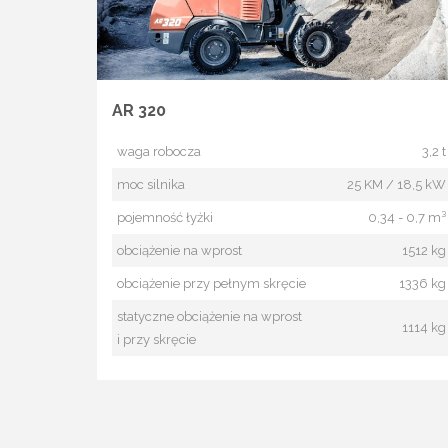
AR 320
waga robocza
3,2 t
moc silnika
25 KM / 18,5 kW
pojemność łyżki
0,34 - 0,7 m³
obciążenie na wprost
1512 kg
obciążenie przy pełnym skręcie
1336 kg
statyczne obciążenie na wprost
1114 kg
i przy skręcie