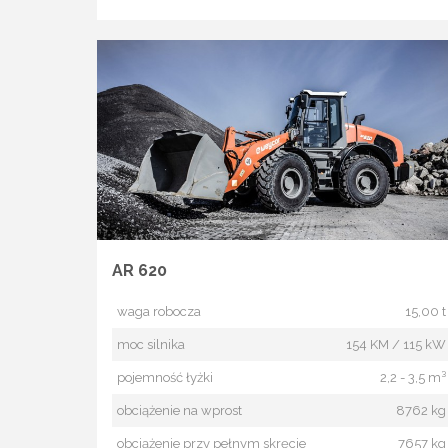
AR 620
waga robocza
15,00 t
moc silnika
154 KM / 115 kW
pojemność łyżki
2,2 - 3,5 m³
obciążenie na wprost
8762 kg
obciążenie przy pełnym skręcie
7657 kg