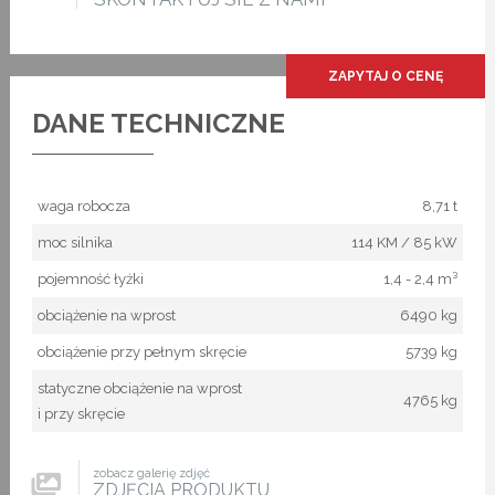
ZAPYTAJ O CENĘ
DANE TECHNICZNE
waga robocza
8,71 t
moc silnika
114 KM / 85 kW
pojemność łyżki
1,4 - 2,4 m³
obciążenie na wprost
6490 kg
obciążenie przy pełnym skręcie
5739 kg
statyczne obciążenie na wprost
4765 kg
i przy skręcie
zobacz galerię zdjęć
ZDJĘCIA PRODUKTU