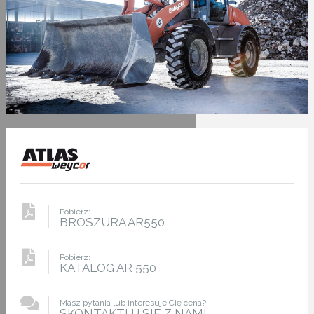
Pobierz:
BROSZURA AR550
Pobierz:
KATALOG AR 550
Masz pytania lub interesuje Cię cena?
SKONTAKTUJ SIE Z NAMI