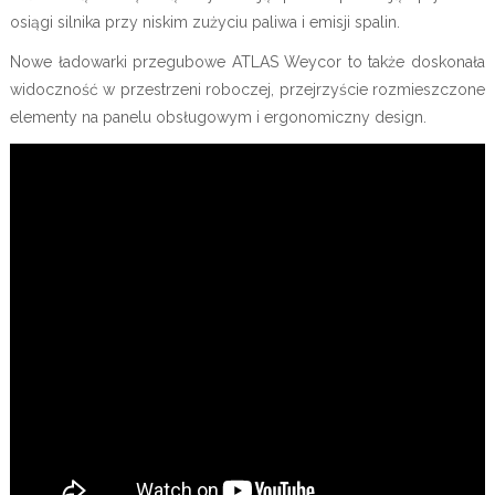
osiągi silnika przy niskim zużyciu paliwa i emisji spalin.
Nowe ładowarki przegubowe ATLAS Weycor to także doskonała
widoczność w przestrzeni roboczej, przejrzyście rozmieszczone
elementy na panelu obsługowym i ergonomiczny design.