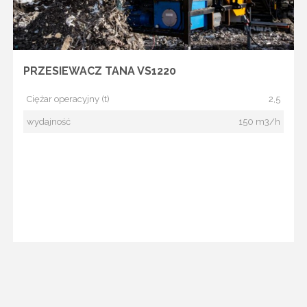
PRZESIEWACZ TANA VS1220
Ciężar operacyjny (t)
2,5
wydajność
150 m3/h