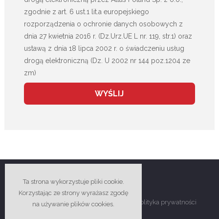
zgodnie z art. 6 ust.1 lit.a europejskiego
rozporządzenia o ochronie danych osobowych z
dnia 27 kwietnia 2016 r. (Dz.Urz.UE L nr. 119, str.1) oraz
ustawą z dnia 18 lipca 2002 r. o świadczeniu usług
drogą elektroniczną (Dz. U 2002 nr 144 poz.1204 ze
zm)
Ta strona wykorzystuje pliki cookie.
Korzystając ze strony wyrażasz zgodę
Copyright © 2018-2026 Atlas Poland -
Polityka prywatności
na używanie plików cookies.