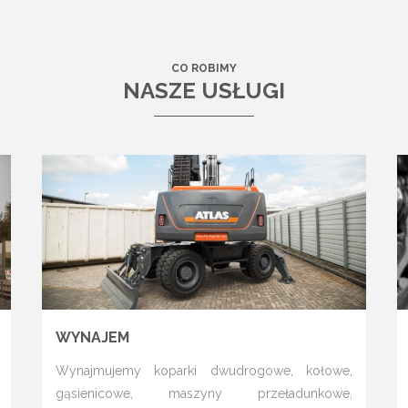
CO ROBIMY
NASZE USŁUGI
WYNAJEM
Wynajmujemy koparki dwudrogowe, kołowe,
gąsienicowe, maszyny przeładunkowe,