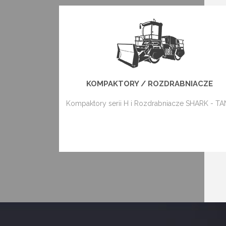
KOMPAKTORY / ROZDRABNIACZE
Kompaktory serii H i Rozdrabniacze SHARK - T