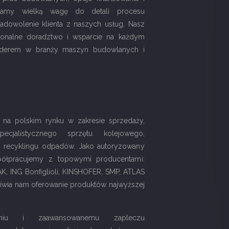
adamy wielką wagę do detali procesu
zadowolenie klienta z naszych usług. Nasz
jonalne doradztwo i wsparcie na każdym
 liderem w branży maszyn budowlanych i
 na polskim rynku w zakresie sprzedaży,
cjalistycznego sprzętu kolejowego,
 recyklingu odpadów. Jako autoryzowany
spółpracujemy z topowymi producentami:
, ING Bonfiglioli, KINSHOFER, SMP, ATLAS
wia nam oferowanie produktów najwyższej
eniu i zaawansowanemu zapleczu