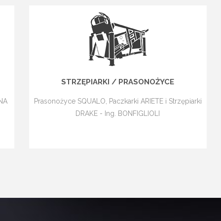
STRZĘPIARKI / PRASONOŻYCE
ANA
Prasonożyce SQUALO, Paczkarki ARIETE i Strzępiarki
DRAKE - Ing. BONFIGLIOLI