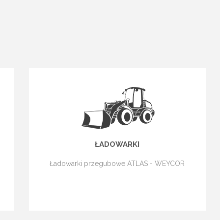
ŁADOWARKI
Ładowarki przegubowe ATLAS - WEYCOR