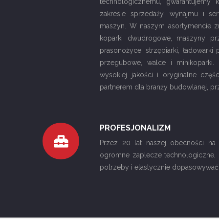
technologicznemu, gwarantujemy 
zakresie sprzedaży, wynajmu i s
maszyn. W naszym asortymencie zn
koparki dwudrogowe, maszyny prz
prasonożyce, strzępiarki, ładowarki
przegubowe, walce i minikoparki
wysokiej jakości i oryginalne czę
partnerem dla branży budowlanej, prz
PROFESJONALIZM
Przez 20 lat naszej obecności na
ogromne zaplecze technologiczne,
potrzeby i elastycznie dopasowywać