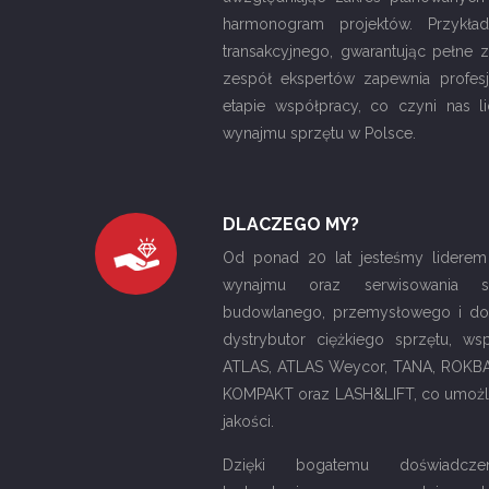
harmonogram projektów. Przykł
transakcyjnego, gwarantując pełne 
zespół ekspertów zapewnia profes
etapie współpracy, co czyni nas
wynajmu sprzętu w Polsce.
DLACZEGO MY?
Od ponad 20 lat jesteśmy liderem
wynajmu oraz serwisowania spe
budowlanego, przemysłowego i do
dystrybutor ciężkiego sprzętu, w
ATLAS, ATLAS Weycor, TANA, ROKBAK
KOMPAKT oraz LASH&LIFT, co umożli
jakości.
Dzięki bogatemu doświadcz