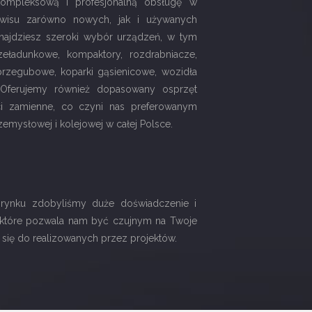
kompleksową i profesjonalną obsługę w
erwisu zarówno nowych, jak i używanych
ajdziesz szeroki wybór urządzeń, w tym
eładunkowe, kompaktory, rozdrabniacze,
 przegubowe, koparki gąsienicowe, wozidła
. Oferujemy również dopasowany osprzęt
ści zamienne, co czyni nas preferowanym
emysłowej i kolejowej w całej Polsce.
 rynku zdobyliśmy duże doświadczenie i
 które pozwala nam być czujnym na Twoje
 się do realizowanych przez projektów.