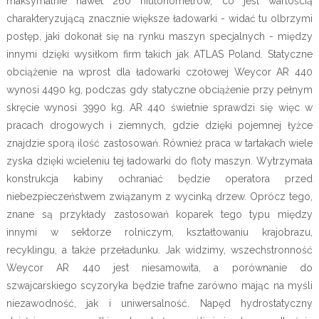
maksymalnie nawet 260 niutonometrów, co jest wartością
charakteryzującą znacznie większe ładowarki - widać tu olbrzymi
postęp, jaki dokonał się na rynku maszyn specjalnych - między
innymi dzięki wysiłkom firm takich jak ATLAS Poland. Statyczne
obciążenie na wprost dla ładowarki czołowej Weycor AR 440
wynosi 4490 kg, podczas gdy statyczne obciążenie przy pełnym
skręcie wynosi 3990 kg. AR 440 świetnie sprawdzi się więc w
pracach drogowych i ziemnych, gdzie dzięki pojemnej łyżce
znajdzie sporą ilość zastosowań. Również praca w tartakach wiele
zyska dzięki wcieleniu tej ładowarki do floty maszyn. Wytrzymała
konstrukcja kabiny ochraniać będzie operatora przed
niebezpieczeństwem związanym z wycinką drzew. Oprócz tego,
znane są przykłady zastosowań koparek tego typu między
innymi w sektorze rolniczym, kształtowaniu krajobrazu,
recyklingu, a także przeładunku. Jak widzimy, wszechstronność
Weycor AR 440 jest niesamowita, a porównanie do
szwajcarskiego scyzoryka będzie trafne zarówno mając na myśli
niezawodność, jak i uniwersalność. Napęd hydrostatyczny