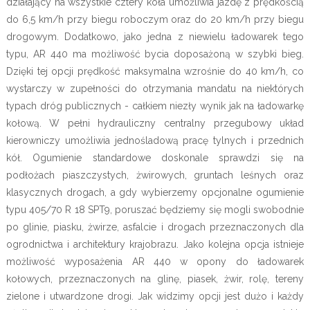
działający na wszystkie cztery koła umożliwia jazdę z prędkością
do 6,5 km/h przy biegu roboczym oraz do 20 km/h przy biegu
drogowym. Dodatkowo, jako jedna z niewielu ładowarek tego
typu, AR 440 ma możliwość bycia doposażoną w szybki bieg.
Dzięki tej opcji prędkość maksymalna wzrośnie do 40 km/h, co
wystarczy w zupełności do otrzymania mandatu na niektórych
typach dróg publicznych - całkiem niezły wynik jak na ładowarkę
kołową. W pełni hydrauliczny centralny przegubowy układ
kierowniczy umożliwia jednośladową pracę tylnych i przednich
kół. Ogumienie standardowe doskonale sprawdzi się na
podłożach piaszczystych, żwirowych, gruntach leśnych oraz
klasycznych drogach, a gdy wybierzemy opcjonalne ogumienie
typu 405/70 R 18 SPT9, poruszać będziemy się mogli swobodnie
po glinie, piasku, żwirze, asfalcie i drogach przeznaczonych dla
ogrodnictwa i architektury krajobrazu. Jako kolejna opcja istnieje
możliwość wyposażenia AR 440 w opony do ładowarek
kołowych, przeznaczonych na glinę, piasek, żwir, rolę, tereny
zielone i utwardzone drogi. Jak widzimy opcji jest dużo i każdy