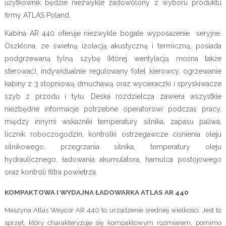
użytkownik będzie niezwykle zadowolony z wyboru produktu
firmy ATLAS Poland.
Kabina AR 440 oferuje niezwykle bogate wyposażenie seryjne.
Oszklona, ze świetną izolacją akustyczną i termiczną, posiada
podgrzewaną tylną szybę (której wentylacją można także
sterować), indywidualnie regulowany fotel kierowcy, ogrzewanie
kabiny z 3 stopniową dmuchawą oraz wycieraczki i spryskiwacze
szyb z przodu i tyłu. Deska rozdzielcza zawiera wszystkie
niezbędne informacje potrzebne operatorowi podczas pracy,
między innymi wskaźniki temperatury silnika, zapasu paliwa,
licznik roboczogodzin, kontrolki ostrzegawcze ciśnienia oleju
silnikowego, przegrzania silnika, temperatury oleju
hydraulicznego, ładowania akumulatora, hamulca postojowego
oraz kontroli filtra powietrza.
KOMPAKTOWA I WYDAJNA ŁADOWARKA ATLAS AR 440
Maszyna Atlas Weycor AR 440 to urządzenie średniej wielkości. Jest to
sprzęt, który charakteryzuje się kompaktowym rozmiarem, pomimo