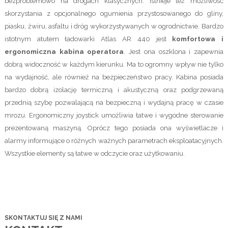
bezproblemowo na drogach klasycznych. Istnieje też możliwość
skorzystania z opcjonalnego ogumienia przystosowanego do gliny,
piasku, żwiru, asfaltu i dróg wykorzystywanych w ogrodnictwie. Bardzo
istotnym atutem ładowarki Atlas AR 440 jest
komfortowa i
ergonomiczna kabina operatora
. Jest ona oszklona i zapewnia
dobrą widoczność w każdym kierunku. Ma to ogromny wpływ nie tylko
na wydajność, ale również na bezpieczeństwo pracy. Kabina posiada
bardzo dobrą izolację termiczną i akustyczną oraz podgrzewaną
przednią szybę pozwalającą na bezpieczną i wydajną pracę w czasie
mrozu. Ergonomiczny joystick umożliwia łatwe i wygodne sterowanie
prezentowaną maszyną. Oprócz tego posiada ona wyświetlacze i
alarmy informujące o różnych ważnych parametrach eksploatacyjnych.
Wszystkie elementy są łatwe w odczycie oraz użytkowaniu.
SKONTAKTUJ SIĘ Z NAMI