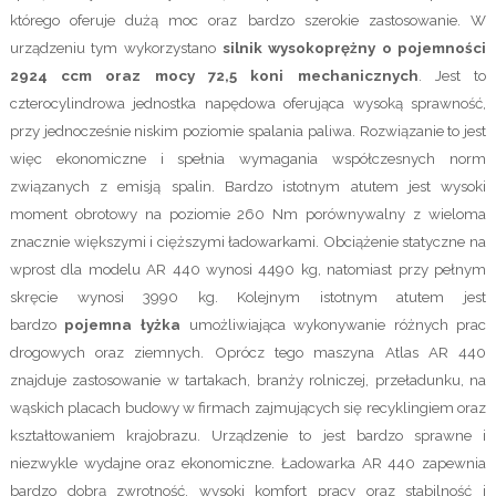
którego oferuje dużą moc oraz bardzo szerokie zastosowanie. W
urządzeniu tym wykorzystano
silnik wysokoprężny o pojemności
2924 ccm oraz mocy 72,5 koni mechanicznych
. Jest to
czterocylindrowa jednostka napędowa oferująca wysoką sprawność,
przy jednocześnie niskim poziomie spalania paliwa. Rozwiązanie to jest
więc ekonomiczne i spełnia wymagania współczesnych norm
związanych z emisją spalin. Bardzo istotnym atutem jest wysoki
moment obrotowy na poziomie 260 Nm porównywalny z wieloma
znacznie większymi i cięższymi ładowarkami. Obciążenie statyczne na
wprost dla modelu AR 440 wynosi 4490 kg, natomiast przy pełnym
skręcie wynosi 3990 kg. Kolejnym istotnym atutem jest
bardzo
pojemna łyżka
umożliwiająca wykonywanie różnych prac
drogowych oraz ziemnych. Oprócz tego maszyna Atlas AR 440
znajduje zastosowanie w tartakach, branży rolniczej, przeładunku, na
wąskich placach budowy w firmach zajmujących się recyklingiem oraz
kształtowaniem krajobrazu. Urządzenie to jest bardzo sprawne i
niezwykle wydajne oraz ekonomiczne. Ładowarka AR 440 zapewnia
bardzo dobrą zwrotność, wysoki komfort pracy oraz stabilność i