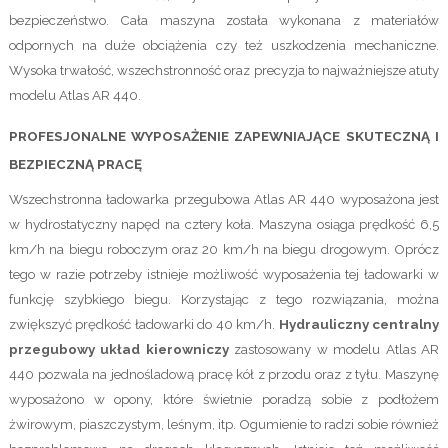
bezpieczeństwo. Cała maszyna została wykonana z materiałów
odpornych na duże obciążenia czy też uszkodzenia mechaniczne.
Wysoka trwałość, wszechstronność oraz precyzja to najważniejsze atuty
modelu Atlas AR 440.
PROFESJONALNE WYPOSAŻENIE ZAPEWNIAJĄCE SKUTECZNĄ I
BEZPIECZNĄ PRACĘ
Wszechstronna ładowarka przegubowa Atlas AR 440 wyposażona jest
w hydrostatyczny napęd na cztery koła. Maszyna osiąga prędkość 6,5
km/h na biegu roboczym oraz 20 km/h na biegu drogowym. Oprócz
tego w razie potrzeby istnieje możliwość wyposażenia tej ładowarki w
funkcję szybkiego biegu. Korzystając z tego rozwiązania, można
zwiększyć prędkość ładowarki do 40 km/h.
Hydrauliczny centralny
przegubowy układ kierowniczy
zastosowany w modelu Atlas AR
440 pozwala na jednośladową pracę kół z przodu oraz z tyłu. Maszynę
wyposażono w opony, które świetnie poradzą sobie z podłożem
żwirowym, piaszczystym, leśnym, itp. Ogumienie to radzi sobie również