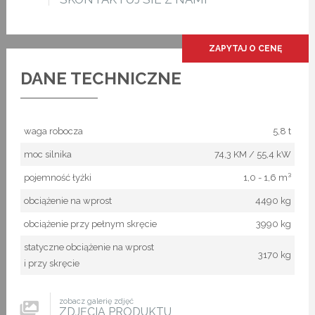
ZAPYTAJ O CENĘ
DANE TECHNICZNE
waga robocza
5,8 t
moc silnika
74,3 KM / 55,4 kW
pojemność łyżki
1,0 - 1,6 m³
obciążenie na wprost
4490 kg
obciążenie przy pełnym skręcie
3990 kg
statyczne obciążenie na wprost
3170 kg
i przy skręcie
zobacz galerię zdjęć
ZDJĘCIA PRODUKTU