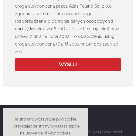
drogą elektroniczną przez Atlas Poland Sp. z o.o.,
zgodnie z art. 6 ust.1 lit.a europejskiego
rozporządzenia o ochronie danych osobowych z
dnia 27 kwietnia 2016 r. (Dz.Urz.UE L nr. 119, str.1) oraz
ustawą z dnia 18 lipca 2002 r. o świadczeniu usług
drogą elektroniczną (Dz. U 2002 nr 144 poz.1204 ze
zm)
Ta strona wykorzystuje pliki cookie.
Korzystając ze strony wyrażasz zgodę
Copyright © 2018-2026 Atlas Poland -
Polityka prywatności
na używanie plików cookies.