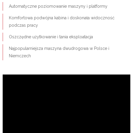
Automatyczne poziomowanie maszyny i platformy
Komfortowa podwójna kabina i doskonała widoczność
podczas pracy
Oszczędne użytkowanie i tania eksploatacja
Najpopularniejsza maszyna dwudrogowa w Polsce i
Niemczech