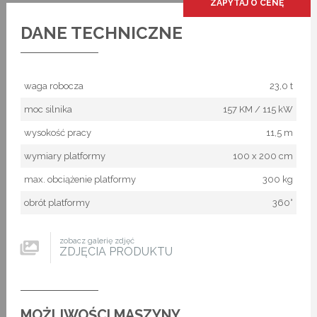
ZAPYTAJ O CENĘ
DANE TECHNICZNE
waga robocza
23,0 t
moc silnika
157 KM / 115 kW
wysokość pracy
11,5 m
wymiary platformy
100 x 200 cm
max. obciążenie platformy
300 kg
obrót platformy
360°
zobacz galerię zdjęć
ZDJĘCIA PRODUKTU
MOŻLIWOŚCI MASZYNY