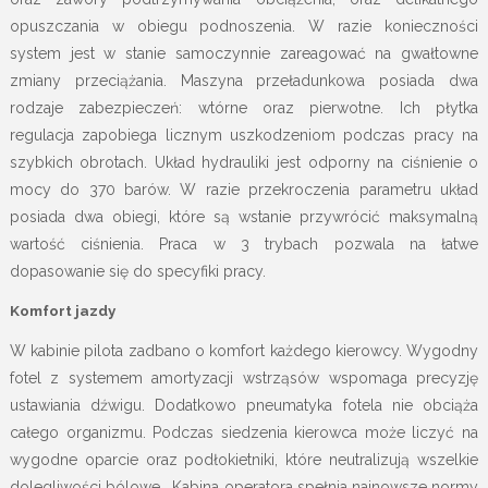
opuszczania w obiegu podnoszenia. W razie konieczności
system jest w stanie samoczynnie zareagować na gwałtowne
zmiany przeciążania. Maszyna przeładunkowa posiada dwa
rodzaje zabezpieczeń: wtórne oraz pierwotne. Ich płytka
regulacja zapobiega licznym uszkodzeniom podczas pracy na
szybkich obrotach. Układ hydrauliki jest odporny na ciśnienie o
mocy do 370 barów. W razie przekroczenia parametru układ
posiada dwa obiegi, które są wstanie przywrócić maksymalną
wartość ciśnienia. Praca w 3 trybach pozwala na łatwe
dopasowanie się do specyfiki pracy.
Komfort jazdy
W kabinie pilota zadbano o komfort każdego kierowcy. Wygodny
fotel z systemem amortyzacji wstrząsów wspomaga precyzję
ustawiania dźwigu. Dodatkowo pneumatyka fotela nie obciąża
całego organizmu. Podczas siedzenia kierowca może liczyć na
wygodne oparcie oraz podłokietniki, które neutralizują wszelkie
dolegliwości bólowe. Kabina operatora spełnia najnowsze normy