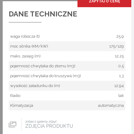
ZAPYTAJ O CENĘ
DANE TECHNICZNE
waga robocza (t)
25,9
moc silnika (KM/kW)
175/129
maks. zasięg (m)
12,25
pojemność chwytaka do złomu (m3)
0,5
pojemność chwytaka do kruszywa (m3)
1,3
wysokość załadunku do (m)
12,94
Radio
tak
Klimatyzacja
automatyczna
zobacz galerię zdjęć
ZDJĘCIA PRODUKTU