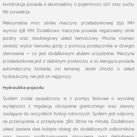
konstrukcja posiada 2-akumulatory o pojemności 12V oraz suchy
filtr powietrza.
Maksymalna moc silnika maszyny przeładunkowej 250 MH
wynosi 158 KM. Dodatkowo maszyna posiada regulowany silnik
jezdny oraz dwubiegowy układ hamulcowy. Można również
określić wybór kierunku jazdy z pomocą przełącznika w dźwigni
sterowania — co jest dodatkowym atutem urządzenia. Maszyna
przeładunkowa jest o stabilnym podwoziu, a oś kierująca posiada
automatyczną blokadę osi łamanej. Jeżeli chodzi o układ
hydrauliczny, nie jest on najgorszy.
Hydraulika pojazdu
System został zaopatrzony w 2 pompy tłokowe o wysokiej
wydajności z regulacją obciążenia granicznego oraz zawory
zasilające do wszystkich funkcji roboczych. System jest odporny
na przeciążenia o przepływie 380 litrów na minutę. Dodatkowo
układ zawiera dwa kolejne obiegi do dodatkowych odbiorników
oraz zawory podtrzymywania obciążenia, oraz delikatnego