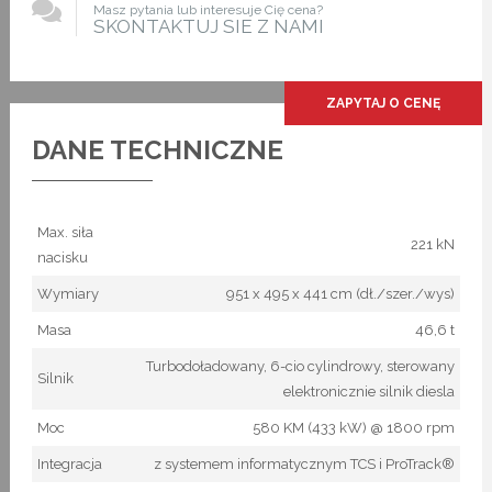
Masz pytania lub interesuje Cię cena?
SKONTAKTUJ SIE Z NAMI
ZAPYTAJ O CENĘ
DANE TECHNICZNE
Max. siła
221 kN
nacisku
Wymiary
951 x 495 x 441 cm (dł./szer./wys)
Masa
46,6 t
Turbodoładowany, 6-cio cylindrowy, sterowany
Silnik
elektronicznie silnik diesla
Moc
580 KM (433 kW) @ 1800 rpm
Integracja
z systemem informatycznym TCS i ProTrack®