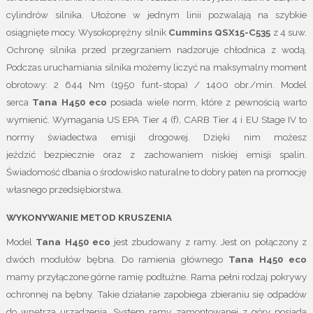
cylindrów silnika. Ułożone w jednym linii pozwalają na szybkie
osiągnięte mocy. Wysokoprężny silnik
Cummins QSX15-C535
z 4 suw.
Ochronę silnika przed przegrzaniem nadzoruje chłodnica z wodą.
Podczas uruchamiania silnika możemy liczyć na maksymalny moment
obrotowy: 2 644 Nm (1950 funt-stopa) / 1400 obr./min. Model
serca
Tana H450
eco
posiada wiele norm, które z pewnością warto
wymienić. Wymagania US EPA Tier 4 (f), CARB Tier 4 i EU Stage IV to
normy świadectwa emisji drogowej. Dzięki nim możesz
jeździć bezpiecznie oraz z zachowaniem niskiej emisji spalin.
Świadomość dbania o środowisko naturalne to dobry paten na promocję
własnego przedsiębiorstwa.
WYKONYWANIE METOD KRUSZENIA
Model
Tana H450
eco
jest zbudowany z ramy. Jest on połączony z
dwóch modułów bębna. Do ramienia głównego
Tana H450
eco
mamy przyłączone górne ramię podłużne. Rama pełni rodzaj pokrywy
ochronnej na bębny. Takie działanie zapobiega zbieraniu się odpadów
do wnętrza urządzenia. System ramy zamontowanej z góry posiada