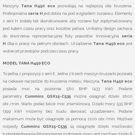
Maszyny
Tana H450
eco
pozwalają na najlepszą siłę kruszenia.
Profesjonalna
seria H
jest dobra na pod względem rozsiewu. Elementy
z serii H zostały tak skonstruowane, aby rozsiew był zoptymalizowany
pod kątem czasu pracy oraz kosztów paliwa. Unikalny design zachęca
do stworzenia reprezentacyjnej floty pojazdów. Innowacyjna
seria
H
dba o pracę na pełnym obrotach. Urządzenie
Tana H450
eco
jest
wolne od przestojów podczas czasu pracy.
MODEL TANA H450
ECO
To jedna z propozycji z serii E. Jedna z trzech maszyn kruszarki pozwala
na ciekawe narzędzie do kruszenia metalu. Maszyna
Tana H450
eco
posiada moc na poziomie 580 BHP (433 kW). Podane
parametry
Cummins QSX15-C535
można osiągnąć dzięki 1800
obr./min. Warto podać także moc znamionową. Dzięki mocy 535 BHP
(399 kW) możemy bez trudu sterować urządzeniem. Podane
maksimum może być osiągnięte za pomocą 2100 obr./min. Możliwe
rozpędy
Cummins QSX15-C535
są osiągnięte dzięki możliwości
turbodoładowania Równomierne rozłożenie mocy jest możliwe dzięki 6