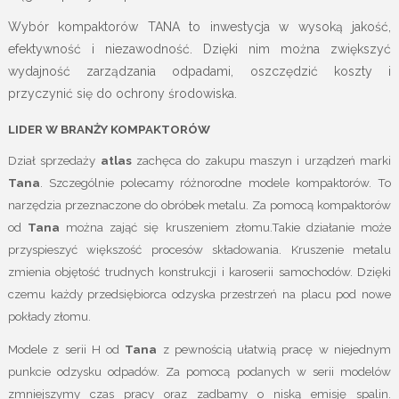
Wybór kompaktorów TANA to inwestycja w wysoką jakość,
efektywność i niezawodność. Dzięki nim można zwiększyć
wydajność zarządzania odpadami, oszczędzić koszty i
przyczynić się do ochrony środowiska.
LIDER W BRANŻY KOMPAKTORÓW
Dział sprzedaży
atlas
zachęca do zakupu maszyn i urządzeń marki
Tana
. Szczególnie polecamy różnorodne modele kompaktorów. To
narzędzia przeznaczone do obróbek metalu. Za pomocą kompaktorów
od
Tana
można zająć się kruszeniem złomu.Takie działanie może
przyspieszyć większość procesów składowania. Kruszenie metalu
zmienia objętość trudnych konstrukcji i karoserii samochodów. Dzięki
czemu każdy przedsiębiorca odzyska przestrzeń na placu pod nowe
pokłady złomu.
Modele z serii H od
Tana
z pewnością ułatwią pracę w niejednym
punkcie odzysku odpadów. Za pomocą podanych w serii modelów
zmniejszymy czas pracy oraz zadbamy o niską emisję spalin.