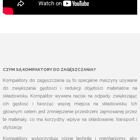
CZYM SĄ KOMPAKTORY DO ZAGĘSZCZANIA?
Kompaktory do zagęszczania są to specjalne maszyny używane
do zwiększania gęstości i redukcji objętości materiałów na
składowisku. Kompaktor wywiera nacisk na odpady, zwiększając
ich gęstość i tworząc więcej miejsca na składowisku. Ich
głównym celem jest zmniejszenie przestrzeni zajmowanej przez
te materiały, co ma korzystny wpływ na składowanie, transport i
utylizację.
Kompaktory wykorzystują różne techniki i mechanizmy, aby