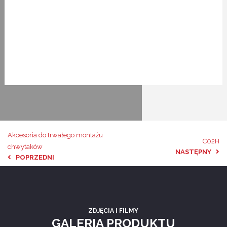
Akcesoria do trwałego montażu
C02H
chwytaków
NASTĘPNY
POPRZEDNI
ZDJĘCIA I FILMY
GALERIA PRODUKTU