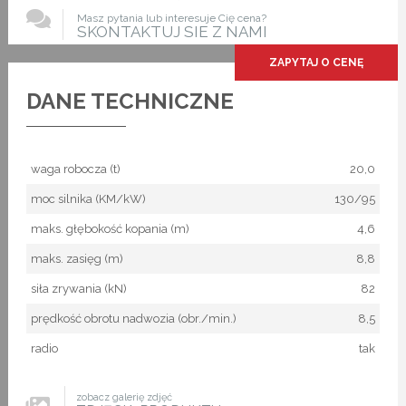
Masz pytania lub interesuje Cię cena?
SKONTAKTUJ SIE Z NAMI
ZAPYTAJ O CENĘ
DANE TECHNICZNE
waga robocza (t)
20,0
moc silnika (KM/kW)
130/95
maks. głębokość kopania (m)
4,6
maks. zasięg (m)
8,8
siła zrywania (kN)
82
prędkość obrotu nadwozia (obr./min.)
8,5
radio
tak
zobacz galerię zdjęć