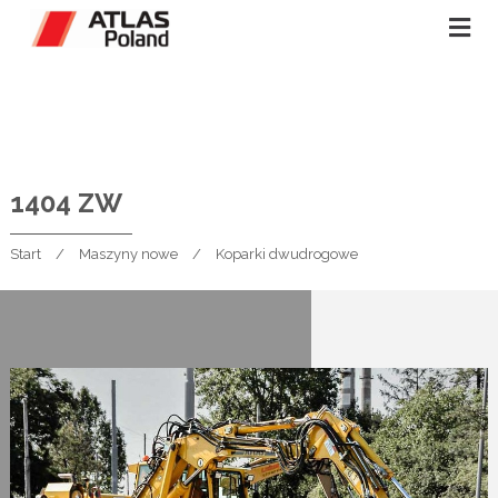
1404 ZW
Start
Maszyny nowe
Koparki dwudrogowe