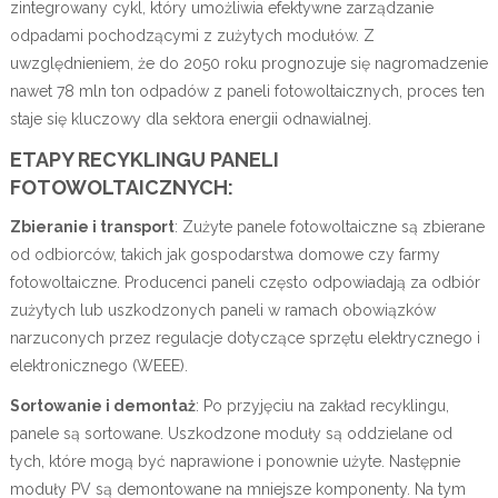
zintegrowany cykl, który umożliwia efektywne zarządzanie
odpadami pochodzącymi z zużytych modułów. Z
uwzględnieniem, że do 2050 roku prognozuje się nagromadzenie
nawet 78 mln ton odpadów z paneli fotowoltaicznych, proces ten
staje się kluczowy dla sektora energii odnawialnej.
ETAPY RECYKLINGU PANELI
FOTOWOLTAICZNYCH:
Zbieranie i transport
: Zużyte panele fotowoltaiczne są zbierane
od odbiorców, takich jak gospodarstwa domowe czy farmy
fotowoltaiczne. Producenci paneli często odpowiadają za odbiór
zużytych lub uszkodzonych paneli w ramach obowiązków
narzuconych przez regulacje dotyczące sprzętu elektrycznego i
elektronicznego (WEEE).
Sortowanie i demontaż
: Po przyjęciu na zakład recyklingu,
panele są sortowane. Uszkodzone moduły są oddzielane od
tych, które mogą być naprawione i ponownie użyte. Następnie
moduły PV są demontowane na mniejsze komponenty. Na tym