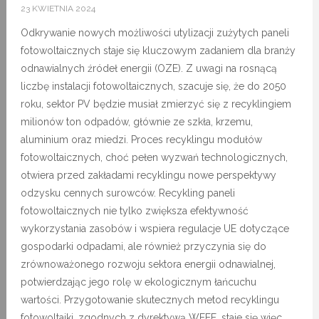
23 KWIETNIA 2024
Odkrywanie nowych możliwości utylizacji zużytych paneli
fotowoltaicznych staje się kluczowym zadaniem dla branży
odnawialnych źródeł energii (OZE). Z uwagi na rosnącą
liczbę instalacji fotowoltaicznych, szacuje się, że do 2050
roku, sektor PV będzie musiał zmierzyć się z recyklingiem
milionów ton odpadów, głównie ze szkła, krzemu,
aluminium oraz miedzi. Proces recyklingu modułów
fotowoltaicznych, choć pełen wyzwań technologicznych,
otwiera przed zakładami recyklingu nowe perspektywy
odzysku cennych surowców. Recykling paneli
fotowoltaicznych nie tylko zwiększa efektywność
wykorzystania zasobów i wspiera regulacje UE dotyczące
gospodarki odpadami, ale również przyczynia się do
zrównoważonego rozwoju sektora energii odnawialnej,
potwierdzając jego rolę w ekologicznym łańcuchu
wartości. Przygotowanie skutecznych metod recyklingu
fotowoltaiki, zgodnych z dyrektywą WEEE, staje się więc