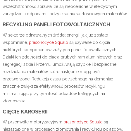
wszechstronność sprawia, że są nieocenione w efektywnym
zarządzaniu odpadami i odzyskiwaniu wartościowych materiałów.
RECYKLING PANELI FOTOWOLTAICZNYCH
W sektorze odnawialnych źródeł energii, jak już zostało
wspomniane,
prasonożyce Squalo
są używane do cięcia
niektórych komponentów zużytych paneli fotowoltaicznych.
Dzięki ich zdolności do cięcia grubych ram aluminiowych oraz
segregacji szkła i krzemu, umożliwiają szybkie i bezpieczne
rozdzielanie materiałów, które następnie mogą być
przetworzone. Redukcja czasu potrzebnego na demontaż
znacznie zwiększa efektywność procesów recyklingu,
minimalizując przy tym ilość odpadów trafiających na
złomowiska.
CIĘCIE KAROSERII
W przemyśle motoryzacyjnym
prasonożyce Squalo
są
niezastąpione w procesach złomowania i recyklingu pojazdów.