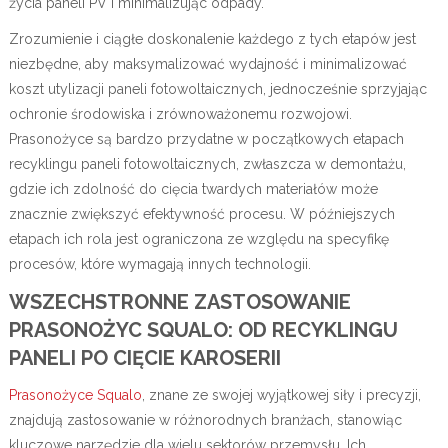
życia paneli PV i minimalizując odpady.
Zrozumienie i ciągłe doskonalenie każdego z tych etapów jest
niezbędne, aby maksymalizować wydajność i minimalizować
koszt utylizacji paneli fotowoltaicznych, jednocześnie sprzyjając
ochronie środowiska i zrównoważonemu rozwojowi.
Prasonożyce są bardzo przydatne w początkowych etapach
recyklingu paneli fotowoltaicznych, zwłaszcza w demontażu,
gdzie ich zdolność do cięcia twardych materiałów może
znacznie zwiększyć efektywność procesu. W późniejszych
etapach ich rola jest ograniczona ze względu na specyfikę
procesów, które wymagają innych technologii.
WSZECHSTRONNE ZASTOSOWANIE
PRASONOŻYC SQUALO: OD RECYKLINGU
PANELI PO CIĘCIE KAROSERII
Prasonożyce Squalo
, znane ze swojej wyjątkowej siły i precyzji,
znajdują zastosowanie w różnorodnych branżach, stanowiąc
kluczowe narzędzie dla wielu sektorów przemysłu. Ich