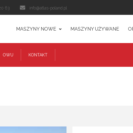
20 63
info@atlas-poland.pl
MASZYNY NOWE
MASZYNY UŻYWANE
O
OWU
KONTAKT