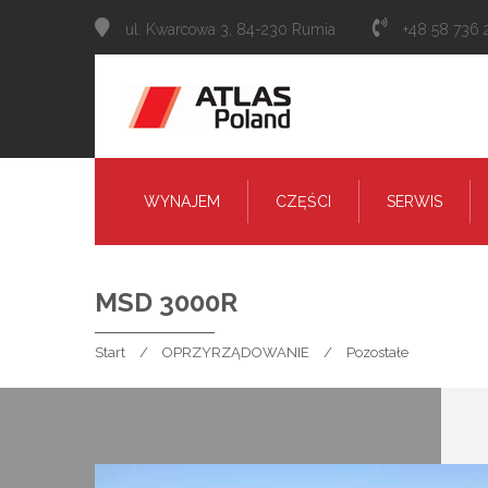
ul. Kwarcowa 3, 84-230 Rumia
+48 58 736 
WYNAJEM
CZĘŚCI
SERWIS
MSD 3000R
Start
OPRZYRZĄDOWANIE
Pozostałe