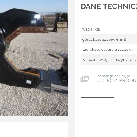
DANE TECHNIC
waga (kg)
głębokość szczęk (mm)
szerokość otwarcia szczęk (
zalecana waga maszyny przy 
zobacz galerię zdjęć
ZDJĘCIA PROD