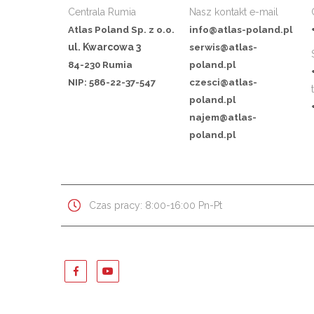
Centrala Rumia
Nasz kontakt e-mail
Atlas Poland Sp. z o.o.
info@atlas-poland.pl
ul. Kwarcowa 3
serwis@atlas-
84-230 Rumia
poland.pl
NIP: 586-22-37-547
czesci@atlas-
poland.pl
najem@atlas-
poland.pl
Czas pracy: 8:00-16:00 Pn-Pt