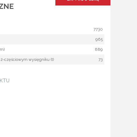
ZNE
7730
965
mm)
889
2-częściowym wysięgniku (t)
73
UKTU