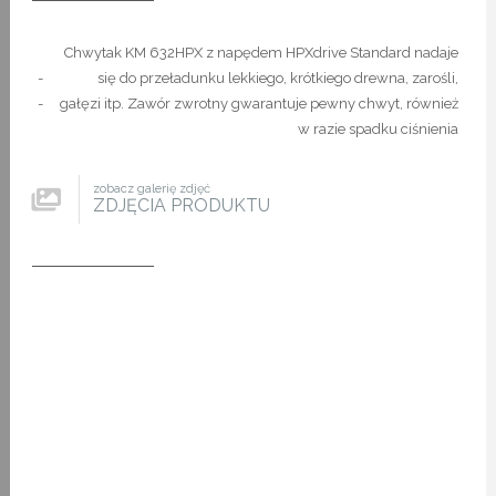
Chwytak KM 632HPX z napędem HPXdrive Standard nadaje
-
się do przeładunku lekkiego, krótkiego drewna, zarośli,
-
gałęzi itp. Zawór zwrotny gwarantuje pewny chwyt, również
w razie spadku ciśnienia
zobacz galerię zdjęć
ZDJĘCIA PRODUKTU