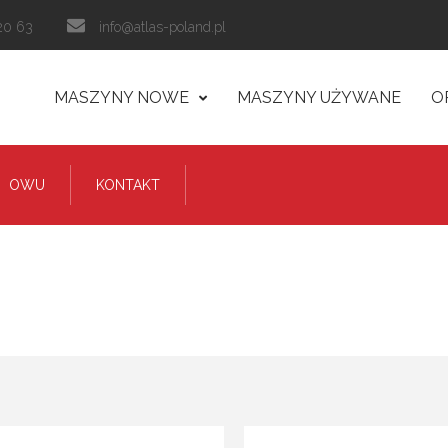
20 63
info@atlas-poland.pl
MASZYNY NOWE
MASZYNY UŻYWANE
O
OWU
KONTAKT