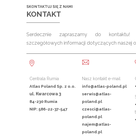
SKONTAKTUJ SIĘ Z NAMI
KONTAKT
Serdecznie zapraszamy do kontaktu! C
szczegółowych informacji dotyczących naszej ofe
Centrala Rumia
Nasz kontakt e-mail
Atlas Poland Sp. z o.o.
info@atlas-poland.pl
ul. Kwarcowa 3
serwis@atlas-
84-230 Rumia
poland.pl
NIP: 586-22-37-547
czesci@atlas-
poland.pl
najem@atlas-
poland.pl