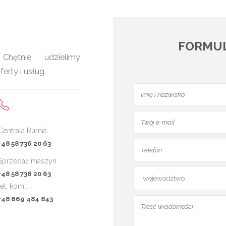
FORMU
hętnie udzielimy
rty i usług.
Centrala Rumia
+48 58 736 20 63
Sprzedaż maszyn
+48 58 736 20 63
tel. kom.:
+48 669 484 843