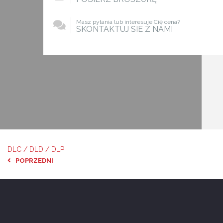
Masz pytania lub interesuje Cię cena?
SKONTAKTUJ SIE Z NAMI
DLC / DLD / DLP
POPRZEDNI