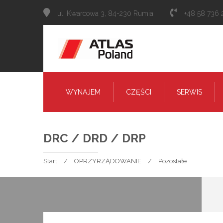
ul. Kwarcowa 3, 84-230 Rumia
+48 58 736 
WYNAJEM
CZĘŚCI
SERWIS
DRC / DRD / DRP
Start
OPRZYRZĄDOWANIE
Pozostałe