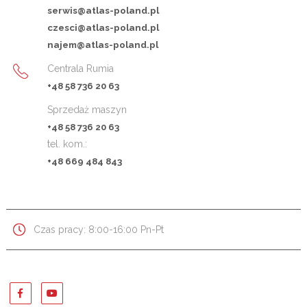
serwis@atlas-poland.pl
czesci@atlas-poland.pl
najem@atlas-poland.pl
Centrala Rumia
+48 58 736 20 63
Sprzedaż maszyn
+48 58 736 20 63
tel. kom.:
+48 669 484 843
Czas pracy: 8:00-16:00 Pn-Pt