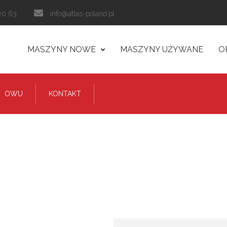
20 63
info@atlas-poland.pl
MASZYNY NOWE
MASZYNY UŻYWANE
O
OWU
KONTAKT