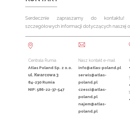
Serdecznie zapraszamy do kontaktu! C
szczegółowych informacji dotyczących naszej ofe
Centrala Rumia
Nasz kontakt e-mail
Atlas Poland Sp. z o.o.
info@atlas-poland.pl
ul. Kwarcowa 3
serwis@atlas-
84-230 Rumia
poland.pl
NIP: 586-22-37-547
czesci@atlas-
poland.pl
najem@atlas-
poland.pl