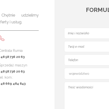
FORMU
hętnie udzielimy
rty i usług.
Centrala Rumia
+48 58 736 20 63
Sprzedaż maszyn
+48 58 736 20 63
tel. kom.:
+48 669 484 843