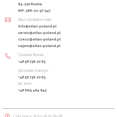
84-230 Rumia
NIP: 586-22-37-547
Nasz kontakt e-mail
info@atlas-poland.pl
serwis@atlas-poland.pl
czesci@atlas-poland.pl
najem@atlas-poland.pl
Centrala Rumia
+48 58 736 20 63
Sprzedaż maszyn
+48 58 736 20 63
tel. kom.:
+48 669 484 843
Czas pracy: 8:00-16:00 Pn-Pt