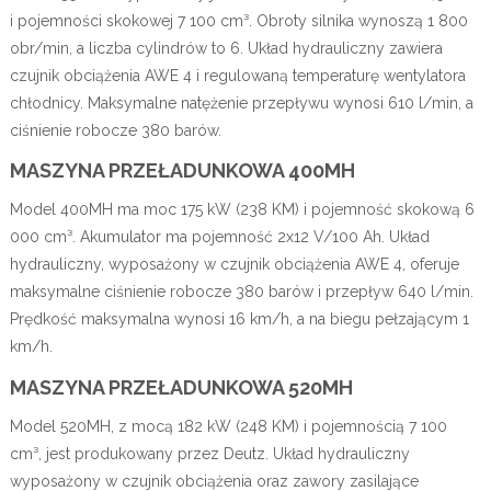
i pojemności skokowej 7 100 cm³. Obroty silnika wynoszą 1 800
obr/min, a liczba cylindrów to 6. Układ hydrauliczny zawiera
czujnik obciążenia AWE 4 i regulowaną temperaturę wentylatora
chłodnicy. Maksymalne natężenie przepływu wynosi 610 l/min, a
ciśnienie robocze 380 barów.
MASZYNA PRZEŁADUNKOWA 400MH
Model 400MH ma moc 175 kW (238 KM) i pojemność skokową 6
000 cm³. Akumulator ma pojemność 2x12 V/100 Ah. Układ
hydrauliczny, wyposażony w czujnik obciążenia AWE 4, oferuje
maksymalne ciśnienie robocze 380 barów i przepływ 640 l/min.
Prędkość maksymalna wynosi 16 km/h, a na biegu pełzającym 1
km/h.
MASZYNA PRZEŁADUNKOWA 520MH
Model 520MH, z mocą 182 kW (248 KM) i pojemnością 7 100
cm³, jest produkowany przez Deutz. Układ hydrauliczny
wyposażony w czujnik obciążenia oraz zawory zasilające