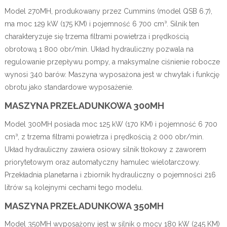
Model 270MH, produkowany przez Cummins (model QSB 6.7),
ma moc 129 kW (175 KM) i pojemność 6 700 cm³. Silnik ten
charakteryzuje się trzema filtrami powietrza i prędkością
obrotową 1 800 obr/min. Układ hydrauliczny pozwala na
regulowanie przepływu pompy, a maksymalne ciśnienie robocze
wynosi 340 barów. Maszyna wyposażona jest w chwytak i funkcję
obrotu jako standardowe wyposażenie.
MASZYNA PRZEŁADUNKOWA 300MH
Model 300MH posiada moc 125 kW (170 KM) i pojemność 6 700
cm³, z trzema filtrami powietrza i prędkością 2 000 obr/min.
Układ hydrauliczny zawiera osiowy silnik tłokowy z zaworem
priorytetowym oraz automatyczny hamulec wielotarczowy.
Przekładnia planetarna i zbiornik hydrauliczny o pojemności 216
litrów są kolejnymi cechami tego modelu.
MASZYNA PRZEŁADUNKOWA 350MH
Model 350MH wyposażony jest w silnik o mocy 180 kW (245 KM)