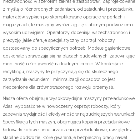
niezawodność w szerokim zakresie zastosowań. Zaprojektowane
z myślą o różnorodnych zadaniach, od załadunku i przeładunku
materiałów sypkich po skomplikowane operacje w portach i
magazynach, te maszyny wyróżniają się stabilnym podwoziem i
wysokim udźwigiem. Operatorzy doceniają wszechstronność i
precyzję, jakie oferuje specjalistyczny osprzęt roboczy,
dostosowany do specyficznych potrzeb. Modele gąsienicowe
doskonale sprawdzają się na placach budowlanych, zapewniając
mobilność i efektywność na trudnym terenie. W kontekście
recyklingu, maszyny te przyczyniają się do skutecznego
zarządzania ładunkiem i minimalizacji odpadów, co jest
nieocenione dla zrównoważonego rozwoju przemysłu.
Nasza oferta obejmuje wysokowydajne maszyny przeładunkowe
Atlas, wyposażone w nowoczesny osprzęt roboczy, który
zapewnia wydajność i efektywność w najtrudniejszych warunkach.
Specyfikacja tych maszyn, obejmująca koparki przeładunkowe,
ładowarki kołowe i inne urządzenia przeładunkowe, uwzględnia
stabilne podwozie, które gwarantuje bezpieczną pracę nawet