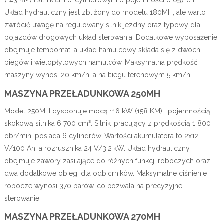
(143 KM) i silnikiem 6-cylindrowym o pojemności 6 057 cm³.
Układ hydrauliczny jest zbliżony do modelu 180MH, ale warto
zwrócić uwagę na regulowany silnik jezdny oraz typowy dla
pojazdów drogowych układ sterowania. Dodatkowe wyposażenie
obejmuje tempomat, a układ hamulcowy składa się z dwóch
biegów i wielopłytowych hamulców. Maksymalna prędkość
maszyny wynosi 20 km/h, a na biegu terenowym 5 km/h.
MASZYNA PRZEŁADUNKOWA 250MH
Model 250MH dysponuje mocą 116 kW (158 KM) i pojemnością
skokową silnika 6 700 cm³. Silnik, pracujący z prędkością 1 800
obr/min, posiada 6 cylindrów. Wartości akumulatora to 2x12
V/100 Ah, a rozrusznika 24 V/3,2 kW. Układ hydrauliczny
obejmuje zawory zasilające do różnych funkcji roboczych oraz
dwa dodatkowe obiegi dla odbiorników. Maksymalne ciśnienie
robocze wynosi 370 barów, co pozwala na precyzyjne
sterowanie.
MASZYNA PRZEŁADUNKOWA 270MH