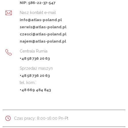
NIP: 586-22-37-547
Nasz kontakt e-mail
info@atlas-poland.pl
serwis@atlas-poland.pl
czesci@atlas-poland.pl
najem@atlas-poland.pl
Centrala Rumia
+48 58 736 20 63
Sprzedaż maszyn
+48 58 736 20 63
tel. kom.:
+48 669 484 843
Czas pracy: 8:00-16:00 Pn-Pt